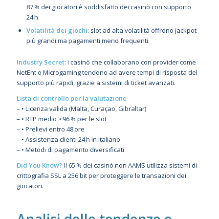
87 % dei giocatori è soddisfatto dei casinò con supporto
24 h.
Volatilità dei giochi
: slot ad alta volatilità offrono jackpot
più grandi ma pagamenti meno frequenti.
Industry Secret:
i casinò che collaborano con provider come
NetEnt o Microgaming tendono ad avere tempi di risposta del
supporto più rapidi, grazie a sistemi di ticket avanzati.
Lista di controllo per la valutazione
– • Licenza valida (Malta, Curaçao, Gibraltar)
– • RTP medio ≥ 96 % per le slot
– • Prelievi entro 48 ore
– • Assistenza clienti 24 h in italiano
– • Metodi di pagamento diversificati
Did You Know?
Il 65 % dei casinò non AAMS utilizza sistemi di
crittografia SSL a 256 bit per proteggere le transazioni dei
giocatori.