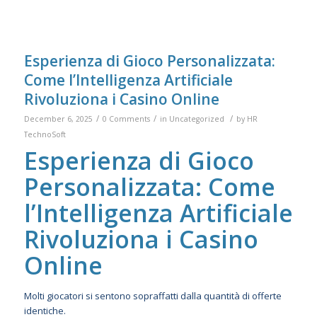
Esperienza di Gioco Personalizzata:
Come l’Intelligenza Artificiale
Rivoluziona i Casino Online
/
/
/
December 6, 2025
0 Comments
in
Uncategorized
by
HR
TechnoSoft
Esperienza di Gioco
Personalizzata: Come
l’Intelligenza Artificiale
Rivoluziona i Casino
Online
Molti giocatori si sentono sopraffatti dalla quantità di offerte
identiche.