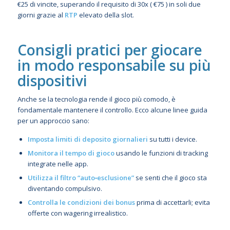
€25 di vincite, superando il requisito di 30x ( €75 ) in soli due
giorni grazie al
RTP
elevato della slot.
Consigli pratici per giocare
in modo responsabile su più
dispositivi
Anche se la tecnologia rende il gioco più comodo, è
fondamentale mantenere il controllo. Ecco alcune linee guida
per un approccio sano:
Imposta limiti di deposito giornalieri
su tutti i device.
Monitora il tempo di gioco
usando le funzioni di tracking
integrate nelle app.
Utilizza il filtro “auto‑esclusione”
se senti che il gioco sta
diventando compulsivo.
Controlla le condizioni dei bonus
prima di accettarli; evita
offerte con wagering irrealistico.