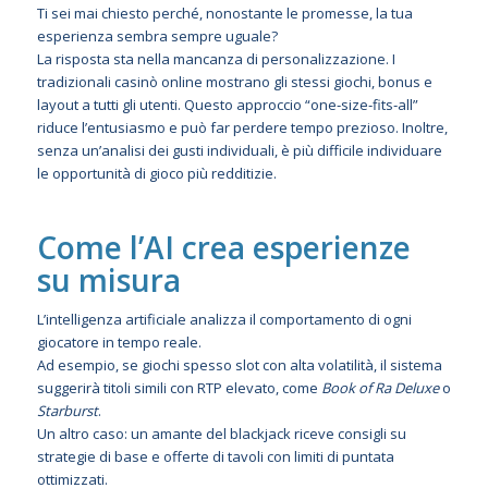
Ti sei mai chiesto perché, nonostante le promesse, la tua
esperienza sembra sempre uguale?
La risposta sta nella mancanza di personalizzazione. I
tradizionali casinò online mostrano gli stessi giochi, bonus e
layout a tutti gli utenti. Questo approccio “one‑size‑fits‑all”
riduce l’entusiasmo e può far perdere tempo prezioso. Inoltre,
senza un’analisi dei gusti individuali, è più difficile individuare
le opportunità di gioco più redditizie.
Come l’AI crea esperienze
su misura
L’intelligenza artificiale analizza il comportamento di ogni
giocatore in tempo reale.
Ad esempio, se giochi spesso slot con alta volatilità, il sistema
suggerirà titoli simili con RTP elevato, come
Book of Ra Deluxe
o
Starburst
.
Un altro caso: un amante del blackjack riceve consigli su
strategie di base e offerte di tavoli con limiti di puntata
ottimizzati.