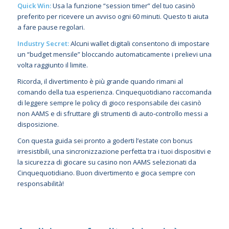
Quick Win:
Usa la funzione “session timer” del tuo casinò
preferito per ricevere un avviso ogni 60 minuti. Questo ti aiuta
a fare pause regolari.
Industry Secret:
Alcuni wallet digitali consentono di impostare
un “budget mensile” bloccando automaticamente i prelievi una
volta raggiunto il limite.
Ricorda, il divertimento è più grande quando rimani al
comando della tua esperienza. Cinquequotidiano raccomanda
di leggere sempre le policy di gioco responsabile dei casinò
non AAMS e di sfruttare gli strumenti di auto‑controllo messi a
disposizione.
Con questa guida sei pronto a goderti l’estate con bonus
irresistibili, una sincronizzazione perfetta tra i tuoi dispositivi e
la sicurezza di giocare su casino non AAMS selezionati da
Cinquequotidiano. Buon divertimento e gioca sempre con
responsabilità!