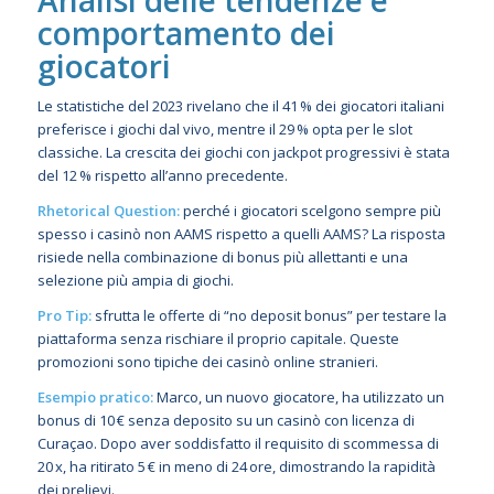
Analisi delle tendenze e
comportamento dei
giocatori
Le statistiche del 2023 rivelano che il 41 % dei giocatori italiani
preferisce i giochi dal vivo, mentre il 29 % opta per le slot
classiche. La crescita dei giochi con jackpot progressivi è stata
del 12 % rispetto all’anno precedente.
Rhetorical Question:
perché i giocatori scelgono sempre più
spesso i casinò non AAMS rispetto a quelli AAMS? La risposta
risiede nella combinazione di bonus più allettanti e una
selezione più ampia di giochi.
Pro Tip:
sfrutta le offerte di “no deposit bonus” per testare la
piattaforma senza rischiare il proprio capitale. Queste
promozioni sono tipiche dei casinò online stranieri.
Esempio pratico:
Marco, un nuovo giocatore, ha utilizzato un
bonus di 10 € senza deposito su un casinò con licenza di
Curaçao. Dopo aver soddisfatto il requisito di scommessa di
20 x, ha ritirato 5 € in meno di 24 ore, dimostrando la rapidità
dei prelievi.