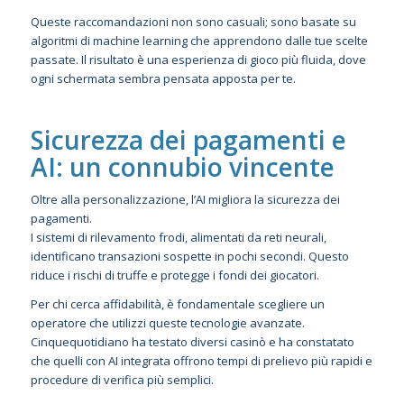
Queste raccomandazioni non sono casuali; sono basate su
algoritmi di machine learning che apprendono dalle tue scelte
passate. Il risultato è una esperienza di gioco più fluida, dove
ogni schermata sembra pensata apposta per te.
Sicurezza dei pagamenti e
AI: un connubio vincente
Oltre alla personalizzazione, l’AI migliora la sicurezza dei
pagamenti.
I sistemi di rilevamento frodi, alimentati da reti neurali,
identificano transazioni sospette in pochi secondi. Questo
riduce i rischi di truffe e protegge i fondi dei giocatori.
Per chi cerca affidabilità, è fondamentale scegliere un
operatore che utilizzi queste tecnologie avanzate.
Cinquequotidiano ha testato diversi casinò e ha constatato
che quelli con AI integrata offrono tempi di prelievo più rapidi e
procedure di verifica più semplici.