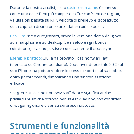
Durante la nostra analisi, il sito
casino non aams
è emerso
come una delle fonti più complete. Offre confronti dettagliati,
valutazioni basate su RTP, velocità di prelievo e, soprattutto,
sulla capacità di sincronizzare i dati su più dispositivi.
Pro Tip:
Prima di registrarti, prova la versione demo del gioco
su smartphone e su desktop. Se il saldo e i giri bonus
coincidono, il casinò gestisce correttamente il cloud sync.
Esempio pratico:
Giulia ha provato il casinò “StarPlay”
(elencato su Cinquequotidiano). Dopo aver depositato 20 € sul
suo iPhone, ha potuto vedere lo stesso importo sul suo tablet
entro pochi secondi, dimostrando una sincronizzazione
efficace.
Scegliere un casino non AAMS affidabile significa anche
privilegiare siti che offrono bonus estivi ad hoc, con condizioni
di wagering chiare e senza sorprese nascoste.
Strumenti e funzionalità