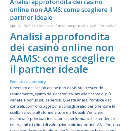
Analisi approfondita dei casinò
online non AAMS: come scegliere il
partner ideale
/
/
/
April 30, 2025
0 Comments
in
Uncategorized
by
HR TechnoSoft
Analisi approfondita
dei casinò online non
AAMS: come scegliere
il partner ideale
Executive summary
Il mercato dei casinò online non AAMS sta crescendo
rapidamente, spinto da giocatori italiani alla ricerca di più
varietà e bonus più generosi. Questa analisi fornisce dati
concreti, confronti oggettivi e consigli pratici per orientare la
scelta verso piattaforme sicure e affidabili. Verranno
esaminati i principali indicatori di performance, le tendenze
emergenti e i criteri di valutazione più importanti. Alla fine, una
raccomandazione finale guiderà il lettore verso la soluzione