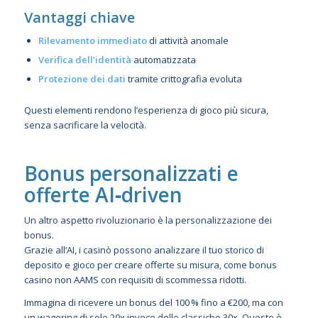
Vantaggi chiave
Rilevamento immediato
di attività anomale
Verifica dell’identità
automatizzata
Protezione dei dati
tramite crittografia evoluta
Questi elementi rendono l’esperienza di gioco più sicura,
senza sacrificare la velocità.
Bonus personalizzati e
offerte AI‑driven
Un altro aspetto rivoluzionario è la personalizzazione dei
bonus.
Grazie all’AI, i casinò possono analizzare il tuo storico di
deposito e gioco per creare offerte su misura, come bonus
casino non AAMS con requisiti di scommessa ridotti.
Immagina di ricevere un bonus del 100 % fino a €200, ma con
un wagering di sole 20x invece delle classiche 30x. Questo è