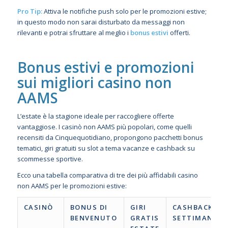
Pro Tip:
Attiva le notifiche push solo per le promozioni estive;
in questo modo non sarai disturbato da messaggi non
rilevanti e potrai sfruttare al meglio i
bonus estivi
offerti.
Bonus estivi e promozioni
sui migliori casino non
AAMS
L’estate è la stagione ideale per raccogliere offerte
vantaggiose. I casinò non AAMS più popolari, come quelli
recensiti da Cinquequotidiano, propongono pacchetti bonus
tematici, giri gratuiti su slot a tema vacanze e cashback su
scommesse sportive.
Ecco una tabella comparativa di tre dei più affidabili casino
non AAMS per le promozioni estive:
CASINÒ
BONUS DI
GIRI
CASHBACK
BENVENUTO
GRATIS
SETTIMANALE