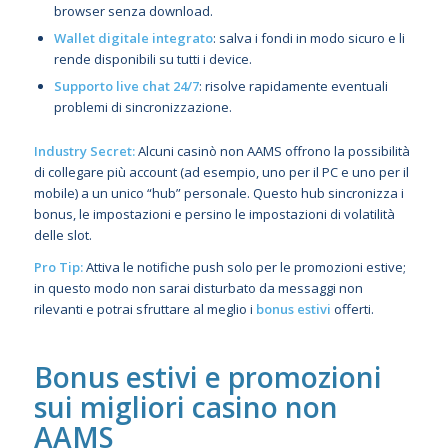
browser senza download.
Wallet digitale integrato
: salva i fondi in modo sicuro e li
rende disponibili su tutti i device.
Supporto live chat 24/7
: risolve rapidamente eventuali
problemi di sincronizzazione.
Industry Secret:
Alcuni casinò non AAMS offrono la possibilità
di collegare più account (ad esempio, uno per il PC e uno per il
mobile) a un unico “hub” personale. Questo hub sincronizza i
bonus, le impostazioni e persino le impostazioni di volatilità
delle slot.
Pro Tip:
Attiva le notifiche push solo per le promozioni estive;
in questo modo non sarai disturbato da messaggi non
rilevanti e potrai sfruttare al meglio i
bonus estivi
offerti.
Bonus estivi e promozioni
sui migliori casino non
AAMS