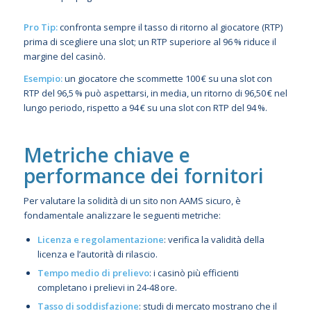
Pro Tip:
confronta sempre il tasso di ritorno al giocatore (RTP)
prima di scegliere una slot; un RTP superiore al 96 % riduce il
margine del casinò.
Esempio:
un giocatore che scommette 100 € su una slot con
RTP del 96,5 % può aspettarsi, in media, un ritorno di 96,50 € nel
lungo periodo, rispetto a 94 € su una slot con RTP del 94 %.
Metriche chiave e
performance dei fornitori
Per valutare la solidità di un sito non AAMS sicuro, è
fondamentale analizzare le seguenti metriche:
Licenza e regolamentazione
: verifica la validità della
licenza e l’autorità di rilascio.
Tempo medio di prelievo
: i casinò più efficienti
completano i prelievi in 24‑48 ore.
Tasso di soddisfazione
: studi di mercato mostrano che il