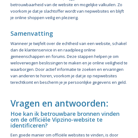
betrouwbaarheid van de website en mogelijke valkuilen. Zo
voorkom je dat je slachtoffer wordt van nepwebsites en blijft
je online shoppen veilig en plezierig.
Samenvatting
Wanneer je twijfelt over de echtheid van een website, schakel
dan de klantenservice in en raadpleeg online
gemeenschappen en forums. Deze stappen helpen je om
weloverwogen beslissingen te maken en je online veiligheid te
waarborgen. Door actief informatie te zoeken en ervaringen
van anderen te horen, voorkom je dat je op nepwebsites
terechtkomt en bescherm je je persoonlijke gegevens en geld.
Vragen en antwoorden:
Hoe kan ik betrouwbare bronnen vinden
om de officiële Vipzino-website te
identificeren?
Een goede manier om officiële websites te vinden, is door