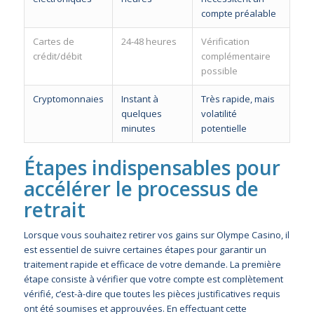
compte préalable
Cartes de
24-48 heures
Vérification
crédit/débit
complémentaire
possible
Cryptomonnaies
Instant à
Très rapide, mais
quelques
volatilité
minutes
potentielle
Étapes indispensables pour
accélérer le processus de
retrait
Lorsque vous souhaitez retirer vos gains sur Olympe Casino, il
est essentiel de suivre certaines étapes pour garantir un
traitement rapide et efficace de votre demande. La première
étape consiste à vérifier que votre compte est complètement
vérifié, c’est-à-dire que toutes les pièces justificatives requis
ont été soumises et approuvées. En effectuant cette