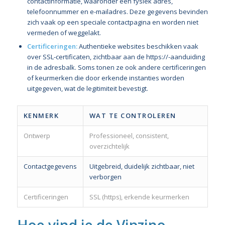
contactinformatie, waaronder een fysiek adres,
telefoonnummer en e-mailadres. Deze gegevens bevinden
zich vaak op een speciale contactpagina en worden niet
vermeden of weggelakt.
Certificeringen:
Authentieke websites beschikken vaak
over SSL-certificaten, zichtbaar aan de https://-aanduiding
in de adresbalk. Soms tonen ze ook andere certificeringen
of keurmerken die door erkende instanties worden
uitgegeven, wat de legitimiteit bevestigt.
KENMERK
WAT TE CONTROLEREN
Ontwerp
Professioneel, consistent,
overzichtelijk
Contactgegevens
Uitgebreid, duidelijk zichtbaar, niet
verborgen
Certificeringen
SSL (https), erkende keurmerken
Hoe vind je de Vipzino