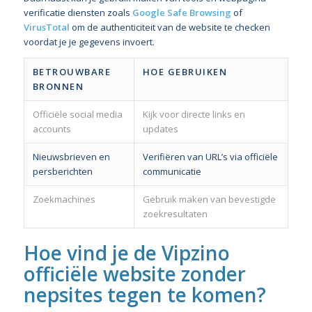
verificatie diensten zoals
Google Safe Browsing
of
VirusTotal
om de authenticiteit van de website te checken
voordat je je gegevens invoert.
BETROUWBARE
HOE GEBRUIKEN
BRONNEN
Officiële social media
Kijk voor directe links en
accounts
updates
Nieuwsbrieven en
Verifiëren van URL’s via officiële
persberichten
communicatie
Zoekmachines
Gebruik maken van bevestigde
zoekresultaten
Hoe vind je de Vipzino
officiële website zonder
nepsites tegen te komen?