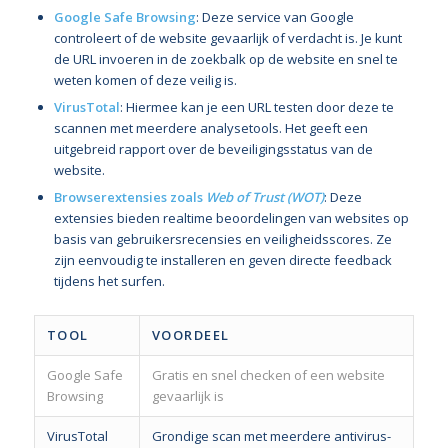
Google Safe Browsing
: Deze service van Google
controleert of de website gevaarlijk of verdacht is. Je kunt
de URL invoeren in de zoekbalk op de website en snel te
weten komen of deze veilig is.
VirusTotal
: Hiermee kan je een URL testen door deze te
scannen met meerdere analysetools. Het geeft een
uitgebreid rapport over de beveiligingsstatus van de
website.
Browserextensies zoals
Web of Trust (WOT)
: Deze
extensies bieden realtime beoordelingen van websites op
basis van gebruikersrecensies en veiligheidsscores. Ze
zijn eenvoudig te installeren en geven directe feedback
tijdens het surfen.
TOOL
VOORDEEL
Google Safe
Gratis en snel checken of een website
Browsing
gevaarlijk is
VirusTotal
Grondige scan met meerdere antivirus-