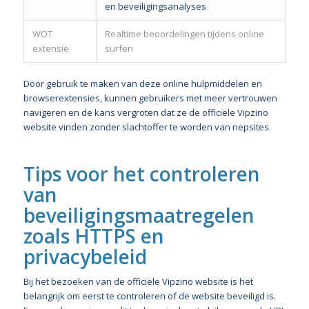
en beveiligingsanalyses
WOT
Realtime beoordelingen tijdens online
extensie
surfen
Door gebruik te maken van deze online hulpmiddelen en
browserextensies, kunnen gebruikers met meer vertrouwen
navigeren en de kans vergroten dat ze de officiële Vipzino
website vinden zonder slachtoffer te worden van nepsites.
Tips voor het controleren
van
beveiligingsmaatregelen
zoals HTTPS en
privacybeleid
Bij het bezoeken van de officiële Vipzino website is het
belangrijk om eerst te controleren of de website beveiligd is.