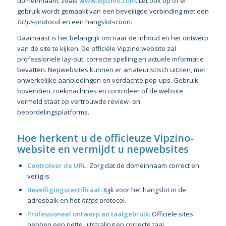
domeinnaam, zoals
www.vipzino.com
. Let ook op of er
gebruik wordt gemaakt van een beveiligde verbinding met een
https
-protocol en een hangslot-icoon.
Daarnaast is het belangrijk om naar de inhoud en het ontwerp
van de site te kijken. De officiële Vipzino website zal
professionele lay-out, correcte spelling en actuele informatie
bevatten. Nepwebsites kunnen er amateuristisch uitzien, met
onwerkelijke aanbiedingen en verdachte pop-ups. Gebruik
bovendien zoekmachines en controleer of de website
vermeld staat op vertrouwde review- en
beoordelingsplatforms.
Hoe herkent u de officieuze Vipzino-
website en vermijdt u nepwebsites
Controleer de URL:
Zorg dat de domeinnaam correct en
veilig is.
Beveiligingscertificaat:
Kijk voor het hangslot in de
adresbalk en het
https
-protocol.
Professioneel ontwerp en taalgebruik:
Officiële sites
hebben een nette uitstraling en correcte taal.