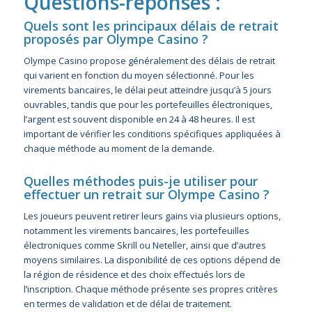
Questions-réponses :
Quels sont les principaux délais de retrait
proposés par Olympe Casino ?
Olympe Casino propose généralement des délais de retrait
qui varient en fonction du moyen sélectionné. Pour les
virements bancaires, le délai peut atteindre jusqu’à 5 jours
ouvrables, tandis que pour les portefeuilles électroniques,
l’argent est souvent disponible en 24 à 48 heures. Il est
important de vérifier les conditions spécifiques appliquées à
chaque méthode au moment de la demande.
Quelles méthodes puis-je utiliser pour
effectuer un retrait sur Olympe Casino ?
Les joueurs peuvent retirer leurs gains via plusieurs options,
notamment les virements bancaires, les portefeuilles
électroniques comme Skrill ou Neteller, ainsi que d’autres
moyens similaires. La disponibilité de ces options dépend de
la région de résidence et des choix effectués lors de
l’inscription. Chaque méthode présente ses propres critères
en termes de validation et de délai de traitement.