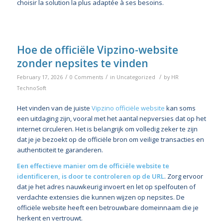
choisir la solution la plus adaptée à ses besoins.
Hoe de officiële Vipzino-website
zonder nepsites te vinden
/
/
/
February 17, 2026
0 Comments
in
Uncategorized
by
HR
TechnoSoft
Het vinden van de juiste
Vipzino officiële website
kan soms
een uitdaging zijn, vooral met het aantal nepversies dat op het
internet circuleren. Het is belangrijk om volledig zeker te zijn
dat je je bezoekt op de officiële bron om veilige transacties en
authenticiteit te garanderen.
Een effectieve manier om de officiële website te
identificeren, is door te controleren op de URL
. Zorg ervoor
dat je het adres nauwkeurig invoert en let op spelfouten of
verdachte extensies die kunnen wijzen op nepsites. De
officiële website heeft een betrouwbare domeinnaam die je
herkent en vertrouwt.