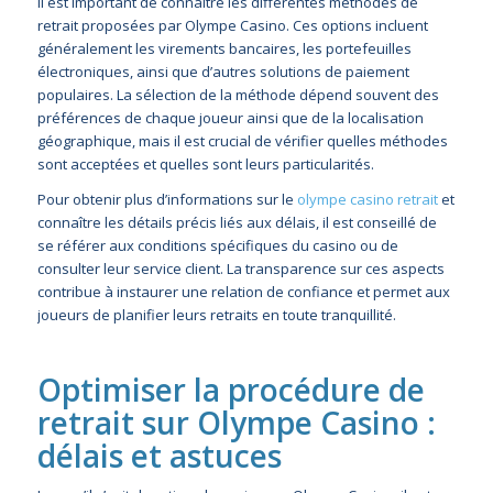
Il est important de connaître les différentes méthodes de
retrait proposées par Olympe Casino. Ces options incluent
généralement les virements bancaires, les portefeuilles
électroniques, ainsi que d’autres solutions de paiement
populaires. La sélection de la méthode dépend souvent des
préférences de chaque joueur ainsi que de la localisation
géographique, mais il est crucial de vérifier quelles méthodes
sont acceptées et quelles sont leurs particularités.
Pour obtenir plus d’informations sur le
olympe casino retrait
et
connaître les détails précis liés aux délais, il est conseillé de
se référer aux conditions spécifiques du casino ou de
consulter leur service client. La transparence sur ces aspects
contribue à instaurer une relation de confiance et permet aux
joueurs de planifier leurs retraits en toute tranquillité.
Optimiser la procédure de
retrait sur Olympe Casino :
délais et astuces