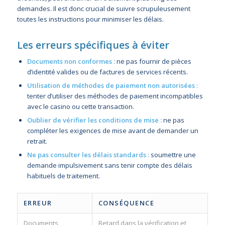
demandes. Il est donc crucial de suivre scrupuleusement
toutes les instructions pour minimiser les délais.
Les erreurs spécifiques à éviter
Documents non conformes :
ne pas fournir de pièces
d’identité valides ou de factures de services récents.
Utilisation de méthodes de paiement non autorisées :
tenter d’utiliser des méthodes de paiement incompatibles
avec le casino ou cette transaction.
Oublier de vérifier les conditions de mise :
ne pas
compléter les exigences de mise avant de demander un
retrait.
Ne pas consulter les délais standards :
soumettre une
demande impulsivement sans tenir compte des délais
habituels de traitement.
ERREUR
CONSÉQUENCE
Documents
Retard dans la vérification et