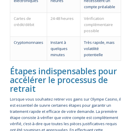
électroniques
heures
nécessitent un
compte préalable
Cartes de
24-48 heures
Vérification
crédit/débit
complémentaire
possible
Cryptomonnaies
Instant à
Très rapide, mais
quelques
volatilité
minutes
potentielle
Étapes indispensables pour
accélérer le processus de
retrait
Lorsque vous souhaitez retirer vos gains sur Olympe Casino, il
est essentiel de suivre certaines étapes pour garantir un
traitement rapide et efficace de votre demande. La première
étape consiste à vérifier que votre compte est complètement
vérifié, c’est-à-dire que toutes les pièces justificatives requis
ont été soumises et approuvées. En effectuant cette