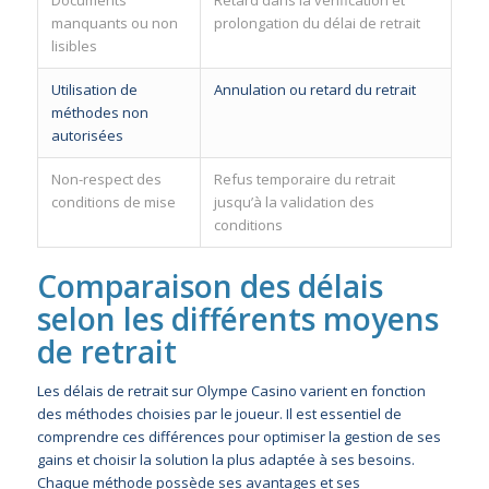
manquants ou non
prolongation du délai de retrait
lisibles
Utilisation de
Annulation ou retard du retrait
méthodes non
autorisées
Non-respect des
Refus temporaire du retrait
conditions de mise
jusqu’à la validation des
conditions
Comparaison des délais
selon les différents moyens
de retrait
Les délais de retrait sur Olympe Casino varient en fonction
des méthodes choisies par le joueur. Il est essentiel de
comprendre ces différences pour optimiser la gestion de ses
gains et choisir la solution la plus adaptée à ses besoins.
Chaque méthode possède ses avantages et ses