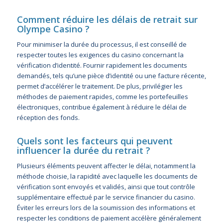
Comment réduire les délais de retrait sur
Olympe Casino ?
Pour minimiser la durée du processus, il est conseillé de
respecter toutes les exigences du casino concernant la
vérification d’identité. Fournir rapidement les documents
demandés, tels qu’une pièce d’identité ou une facture récente,
permet d’accélérer le traitement. De plus, privilégier les
méthodes de paiement rapides, comme les portefeuilles
électroniques, contribue également à réduire le délai de
réception des fonds.
Quels sont les facteurs qui peuvent
influencer la durée du retrait ?
Plusieurs éléments peuvent affecter le délai, notamment la
méthode choisie, la rapidité avec laquelle les documents de
vérification sont envoyés et validés, ainsi que tout contrôle
supplémentaire effectué par le service financier du casino.
Éviter les erreurs lors de la soumission des informations et
respecter les conditions de paiement accélère généralement