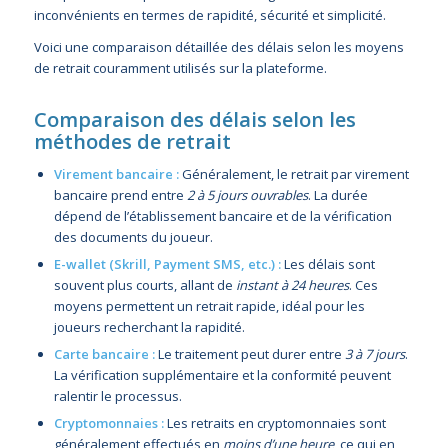
inconvénients en termes de rapidité, sécurité et simplicité.
Voici une comparaison détaillée des délais selon les moyens
de retrait couramment utilisés sur la plateforme.
Comparaison des délais selon les
méthodes de retrait
Virement bancaire :
Généralement, le retrait par virement
bancaire prend entre
2 à 5 jours ouvrables
. La durée
dépend de l’établissement bancaire et de la vérification
des documents du joueur.
E-wallet (Skrill, Payment SMS, etc.) :
Les délais sont
souvent plus courts, allant de
instant à 24 heures
. Ces
moyens permettent un retrait rapide, idéal pour les
joueurs recherchant la rapidité.
Carte bancaire :
Le traitement peut durer entre
3 à 7 jours
.
La vérification supplémentaire et la conformité peuvent
ralentir le processus.
Cryptomonnaies :
Les retraits en cryptomonnaies sont
généralement effectués en
moins d’une heure
, ce qui en