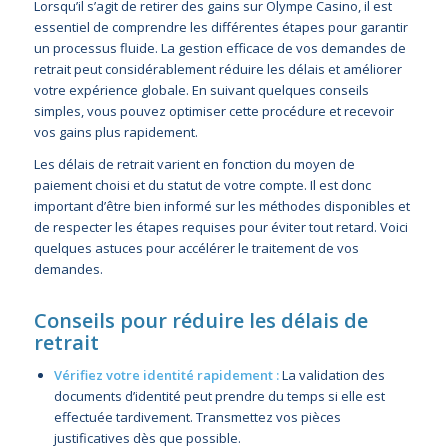
Lorsqu’il s’agit de retirer des gains sur Olympe Casino, il est
essentiel de comprendre les différentes étapes pour garantir
un processus fluide. La gestion efficace de vos demandes de
retrait peut considérablement réduire les délais et améliorer
votre expérience globale. En suivant quelques conseils
simples, vous pouvez optimiser cette procédure et recevoir
vos gains plus rapidement.
Les délais de retrait varient en fonction du moyen de
paiement choisi et du statut de votre compte. Il est donc
important d’être bien informé sur les méthodes disponibles et
de respecter les étapes requises pour éviter tout retard. Voici
quelques astuces pour accélérer le traitement de vos
demandes.
Conseils pour réduire les délais de
retrait
Vérifiez votre identité rapidement :
La validation des
documents d’identité peut prendre du temps si elle est
effectuée tardivement. Transmettez vos pièces
justificatives dès que possible.