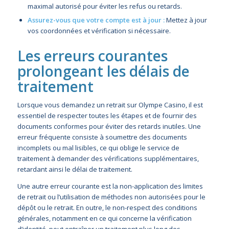
maximal autorisé pour éviter les refus ou retards.
Assurez-vous que votre compte est à jour :
Mettez à jour
vos coordonnées et vérification si nécessaire.
Les erreurs courantes
prolongeant les délais de
traitement
Lorsque vous demandez un retrait sur Olympe Casino, il est
essentiel de respecter toutes les étapes et de fournir des
documents conformes pour éviter des retards inutiles. Une
erreur fréquente consiste à soumettre des documents
incomplets ou mal lisibles, ce qui oblige le service de
traitement à demander des vérifications supplémentaires,
retardant ainsi le délai de traitement.
Une autre erreur courante est la non-application des limites
de retrait ou l’utilisation de méthodes non autorisées pour le
dépôt ou le retrait. En outre, le non-respect des conditions
générales, notamment en ce qui concerne la vérification
d’identité, peut entraîner un traitement plus long des