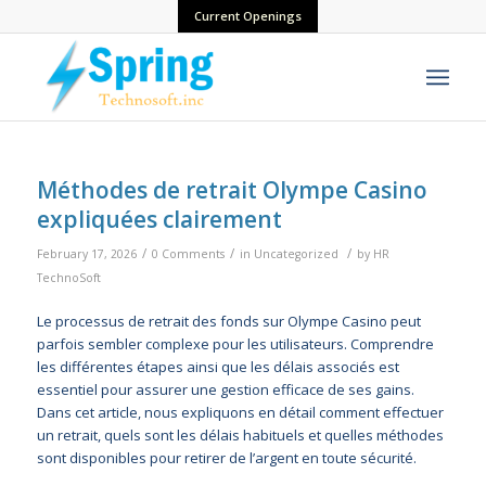
Current Openings
Méthodes de retrait Olympe Casino
expliquées clairement
/
/
/
February 17, 2026
0 Comments
in
Uncategorized
by
HR
TechnoSoft
Le processus de retrait des fonds sur Olympe Casino peut
parfois sembler complexe pour les utilisateurs. Comprendre
les différentes étapes ainsi que les délais associés est
essentiel pour assurer une gestion efficace de ses gains.
Dans cet article, nous expliquons en détail comment effectuer
un retrait, quels sont les délais habituels et quelles méthodes
sont disponibles pour retirer de l’argent en toute sécurité.