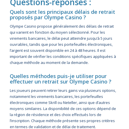
Questions-réponses :
Quels sont les principaux délais de retrait
proposés par Olympe Casino ?
Olympe Casino propose généralement des délais de retrait
qui varient en fonction du moyen sélectionné. Pour les
virements bancaires, le délai peut atteindre jusqu’à 5 jours
ouvrables, tandis que pour les portefeuilles électroniques,
l’argent est souvent disponible en 24 à 48 heures. Il est
important de vérifier les conditions spécifiques appliquées à
chaque méthode au moment de la demande.
Quelles méthodes puis-je utiliser pour
effectuer un retrait sur Olympe Casino ?
Les joueurs peuvent retirer leurs gains via plusieurs options,
notamment les virements bancaires, les portefeuilles
électroniques comme Skrill ou Neteller, ainsi que d’autres
moyens similaires. La disponibilité de ces options dépend de
la région de résidence et des choix effectués lors de
l’inscription. Chaque méthode présente ses propres critères
en termes de validation et de délai de traitement.