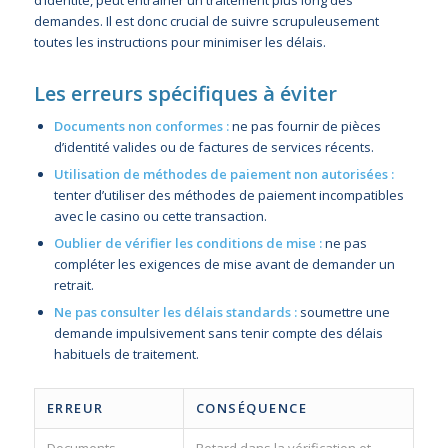
demandes. Il est donc crucial de suivre scrupuleusement
toutes les instructions pour minimiser les délais.
Les erreurs spécifiques à éviter
Documents non conformes :
ne pas fournir de pièces
d’identité valides ou de factures de services récents.
Utilisation de méthodes de paiement non autorisées :
tenter d’utiliser des méthodes de paiement incompatibles
avec le casino ou cette transaction.
Oublier de vérifier les conditions de mise :
ne pas
compléter les exigences de mise avant de demander un
retrait.
Ne pas consulter les délais standards :
soumettre une
demande impulsivement sans tenir compte des délais
habituels de traitement.
ERREUR
CONSÉQUENCE
Documents
Retard dans la vérification et