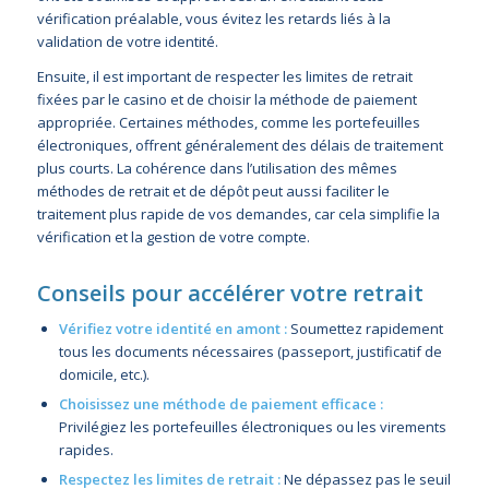
vérification préalable, vous évitez les retards liés à la
validation de votre identité.
Ensuite, il est important de respecter les limites de retrait
fixées par le casino et de choisir la méthode de paiement
appropriée. Certaines méthodes, comme les portefeuilles
électroniques, offrent généralement des délais de traitement
plus courts. La cohérence dans l’utilisation des mêmes
méthodes de retrait et de dépôt peut aussi faciliter le
traitement plus rapide de vos demandes, car cela simplifie la
vérification et la gestion de votre compte.
Conseils pour accélérer votre retrait
Vérifiez votre identité en amont :
Soumettez rapidement
tous les documents nécessaires (passeport, justificatif de
domicile, etc.).
Choisissez une méthode de paiement efficace :
Privilégiez les portefeuilles électroniques ou les virements
rapides.
Respectez les limites de retrait :
Ne dépassez pas le seuil