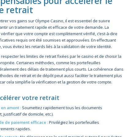
spensables pour accélérer le
e retrait
irer vos gains sur Olympe Casino, il est essentiel de suivre
ntir un traitement rapide et efficace de votre demande. La
vérifier que votre compte est complètement vérifié, c’est-à-dire
ificatives requis ont été soumises et approuvées. En effectuant
, vous évitez les retards liés à la validation de votre identité.
 respecter les limites de retrait fixées par le casino et de choisir la
opriée. Certaines méthodes, comme les portefeuilles
néralement des délais de traitement plus courts. La cohérence dans
hodes de retrait et de dépôt peut aussi faciliter le traitement plus
 cela simplifie la vérification et la gestion de votre compte.
célérer votre retrait
é en amont :
Soumettez rapidement tous les documents
justificatif de domicile, etc.).
e de paiement efficace :
Privilégiez les portefeuilles
irements rapides.