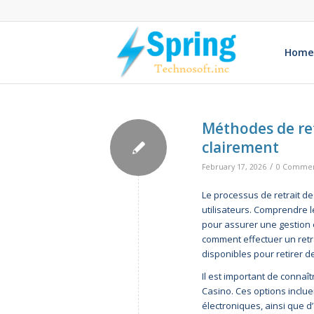
Home
Méthodes de re
clairement
/
February 17, 2026
0 Commen
Le processus de retrait d
utilisateurs. Comprendre l
pour assurer une gestion e
comment effectuer un retra
disponibles pour retirer de
Il est important de conna
Casino. Ces options inclue
électroniques, ainsi que d