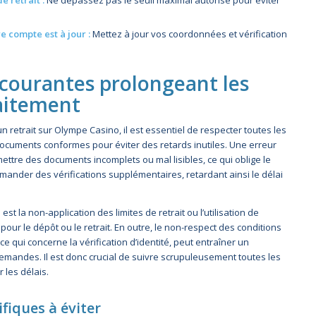
e retrait :
Ne dépassez pas le seuil maximal autorisé pour éviter
e compte est à jour :
Mettez à jour vos coordonnées et vérification
 courantes prolongeant les
raitement
etrait sur Olympe Casino, il est essentiel de respecter toutes les
documents conformes pour éviter des retards inutiles. Une erreur
ttre des documents incomplets ou mal lisibles, ce qui oblige le
mander des vérifications supplémentaires, retardant ainsi le délai
st la non-application des limites de retrait ou l’utilisation de
ur le dépôt ou le retrait. En outre, le non-respect des conditions
 qui concerne la vérification d’identité, peut entraîner un
emandes. Il est donc crucial de suivre scrupuleusement toutes les
 les délais.
ifiques à éviter