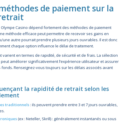
méthodes de paiement sur la
retrait
 sur Olympe Casino dépend fortement des méthodes de paiement
 Une méthode efficace peut permettre de recevoir ses gains en
’une autre pourrait prendre plusieurs jours ouvrables. Il est donc
ment chaque option influence le délai de traitement.
arient en termes de rapidité, de sécurité et de frais. La sélection
eut améliorer significativement l’expérience utilisateur et assurer
s fonds. Renseignez-vous toujours sur les délais associés avant
uençant la rapidité de retrait selon les
iement
es traditionnels
: ils peuvent prendre entre 3 et 7 jours ouvrables,
es.
ctroniques
(ex : Neteller, Skrill) : généralement instantanés ou sous