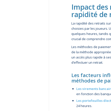
Impact des 
rapidité de 
La rapidité des retraits
choisies par les joueurs.
quelques heures, tandis qu
crucial de comprendre com
Les méthodes de paiement v
de la méthode appropriée p
un accès plus rapide à se
d’effectuer un retrait.
Les facteurs infl
méthodes de pa
Les virements bancair
en fonction des banqu
Les portefeuilles éle
24 heures.