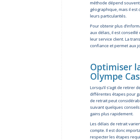
méthode dépend souvent d
géographique, mais il est 
leurs particularités.
Pour obtenir plus d’inform
aux délais, il est conseil
leur service client. La tr
confiance et permet aux jou
Optimiser l
Olympe Casi
Lorsqu’il s’agit de retirer
différentes étapes pour g
de retrait peut considérab
suivant quelques conseils
gains plus rapidement.
Les délais de retrait vari
compte. Il est donc import
respecter les étapes requi