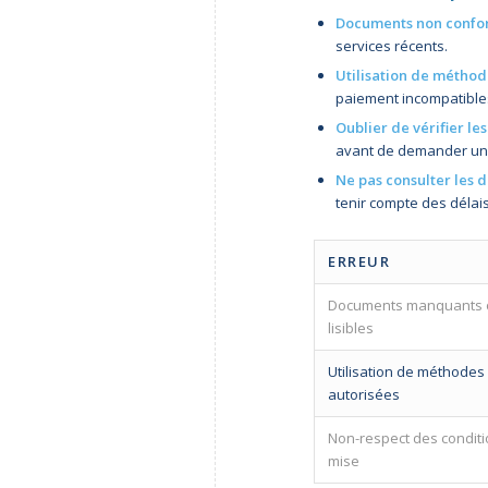
Documents non confor
services récents.
Utilisation de méthod
paiement incompatibles
Oublier de vérifier le
avant de demander un r
Ne pas consulter les d
tenir compte des délais
ERREUR
Documents manquants 
lisibles
Utilisation de méthodes
autorisées
Non-respect des condit
mise