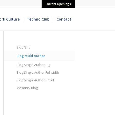
Current Openings
rk Culture
Techno Club
Contact
Blog Grid
Blog Multi Author
Blog Single Author Big
Blog Single Author Fullwidth
Blog Single Author Small
Masonry Blog