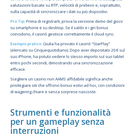
valutazioni basate su RTP, velocità di prelievo e, soprattutto,
sulla capacità di sincronizzare i dati su più dispositivi.
Pro Tip:
Prima di registrarti, prova la versione demo del gioco
su smartphone e su desktop. Se il saldo e i giri bonus
coincidono, il casinò gestisce correttamente il cloud sync.
Esempio pratico:
Giulia ha provato il casinò “StarPlay”
(elencato su Cinquequotidiano). Dopo aver depositato 20 € sul
suo iPhone, ha potuto vedere lo stesso importo sul suo tablet
entro pochi secondi, dimostrando una sincronizzazione
efficace.
Scegliere un casino non AAMS affidabile significa anche
privilegiare siti che offrono bonus estivi ad hoc, con condizioni
di wagering chiare e senza sorprese nascoste.
Strumenti e funzionalità
per un gameplay senza
interruzioni