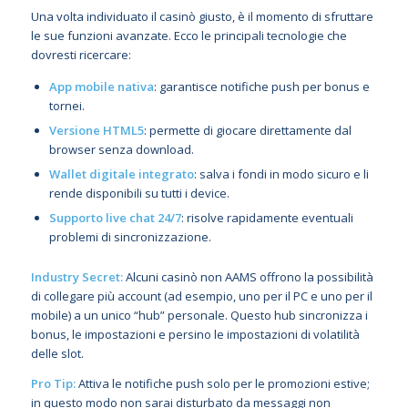
Una volta individuato il casinò giusto, è il momento di sfruttare
le sue funzioni avanzate. Ecco le principali tecnologie che
dovresti ricercare:
App mobile nativa
: garantisce notifiche push per bonus e
tornei.
Versione HTML5
: permette di giocare direttamente dal
browser senza download.
Wallet digitale integrato
: salva i fondi in modo sicuro e li
rende disponibili su tutti i device.
Supporto live chat 24/7
: risolve rapidamente eventuali
problemi di sincronizzazione.
Industry Secret:
Alcuni casinò non AAMS offrono la possibilità
di collegare più account (ad esempio, uno per il PC e uno per il
mobile) a un unico “hub” personale. Questo hub sincronizza i
bonus, le impostazioni e persino le impostazioni di volatilità
delle slot.
Pro Tip:
Attiva le notifiche push solo per le promozioni estive;
in questo modo non sarai disturbato da messaggi non