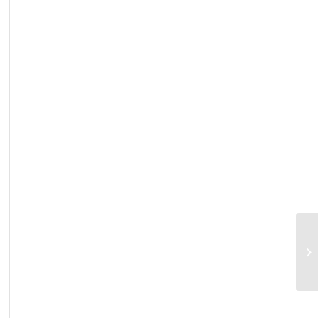
Gu
gi
Bo