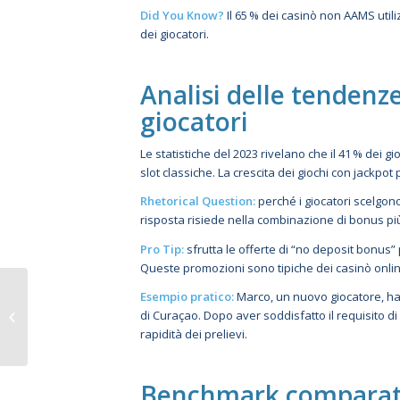
Did You Know?
Il 65 % dei casinò non AAMS utili
dei giocatori.
Analisi delle tenden
giocatori
Le statistiche del 2023 rivelano che il 41 % dei gio
slot classiche. La crescita dei giochi con jackpot
Rhetorical Question:
perché i giocatori scelgon
risposta risiede nella combinazione di bonus più 
Pro Tip:
sfrutta le offerte di “no deposit bonus” 
Queste promozioni sono tipiche dei casinò online
Esempio pratico:
Marco, un nuovo giocatore, ha 
Казино Икс игры и бонусы на
di Curaçao. Dopo aver soddisfatto il requisito di
официальном с...
rapidità dei prelievi.
Benchmark comparativi