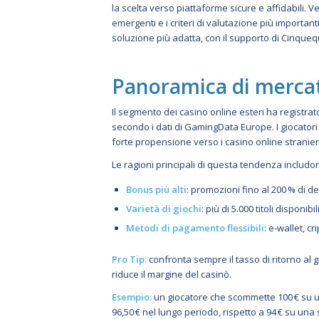
la scelta verso piattaforme sicure e affidabili. 
emergenti e i criteri di valutazione più important
soluzione più adatta, con il supporto di Cinqueq
Panoramica di mercat
Il segmento dei casino online esteri ha registrat
secondo i dati di GamingData Europe. I giocatori 
forte propensione verso i casino online stranieri
Le ragioni principali di questa tendenza includo
Bonus più alti
: promozioni fino al 200 % di 
Varietà di giochi
: più di 5.000 titoli disponib
Metodi di pagamento flessibili
: e‑wallet, c
Pro Tip:
confronta sempre il tasso di ritorno al g
riduce il margine del casinò.
Esempio:
un giocatore che scommette 100 € su una
96,50 € nel lungo periodo, rispetto a 94 € su una 