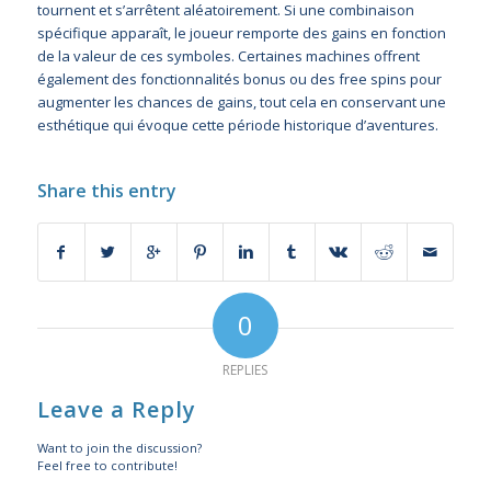
tournent et s’arrêtent aléatoirement. Si une combinaison
spécifique apparaît, le joueur remporte des gains en fonction
de la valeur de ces symboles. Certaines machines offrent
également des fonctionnalités bonus ou des free spins pour
augmenter les chances de gains, tout cela en conservant une
esthétique qui évoque cette période historique d’aventures.
Share this entry
0
REPLIES
Leave a Reply
Want to join the discussion?
Feel free to contribute!