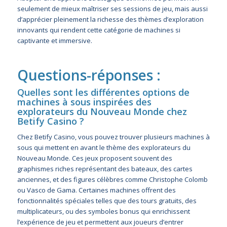
seulement de mieux maîtriser ses sessions de jeu, mais aussi
d’apprécier pleinement la richesse des thèmes d’exploration
innovants qui rendent cette catégorie de machines si
captivante et immersive.
Questions-réponses :
Quelles sont les différentes options de
machines à sous inspirées des
explorateurs du Nouveau Monde chez
Betify Casino ?
Chez Betify Casino, vous pouvez trouver plusieurs machines à
sous qui mettent en avant le thème des explorateurs du
Nouveau Monde. Ces jeux proposent souvent des
graphismes riches représentant des bateaux, des cartes
anciennes, et des figures célèbres comme Christophe Colomb
ou Vasco de Gama. Certaines machines offrent des
fonctionnalités spéciales telles que des tours gratuits, des
multiplicateurs, ou des symboles bonus qui enrichissent
l’expérience de jeu et permettent aux joueurs d’entrer