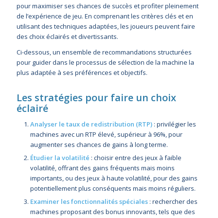
pour maximiser ses chances de succès et profiter pleinement
de l’expérience de jeu. En comprenant les critères clés et en
utilisant des techniques adaptées, les joueurs peuvent faire
des choix éclairés et divertissants.
Ci-dessous, un ensemble de recommandations structurées
pour guider dans le processus de sélection de la machine la
plus adaptée à ses préférences et objectifs.
Les stratégies pour faire un choix
éclairé
Analyser le taux de redistribution (RTP)
: privilégier les
machines avec un RTP élevé, supérieur à 96%, pour
augmenter ses chances de gains à long terme.
Étudier la volatilité
: choisir entre des jeux à faible
volatilité, offrant des gains fréquents mais moins
importants, ou des jeux à haute volatilité, pour des gains
potentiellement plus conséquents mais moins réguliers.
Examiner les fonctionnalités spéciales
: rechercher des
machines proposant des bonus innovants, tels que des