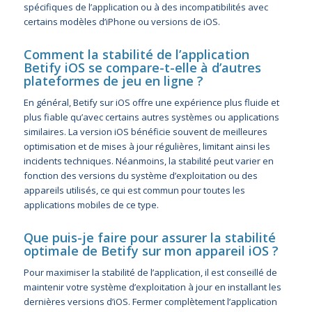
spécifiques de l’application ou à des incompatibilités avec
certains modèles d’iPhone ou versions de iOS.
Comment la stabilité de l’application
Betify iOS se compare-t-elle à d’autres
plateformes de jeu en ligne ?
En général, Betify sur iOS offre une expérience plus fluide et
plus fiable qu’avec certains autres systèmes ou applications
similaires. La version iOS bénéficie souvent de meilleures
optimisation et de mises à jour régulières, limitant ainsi les
incidents techniques. Néanmoins, la stabilité peut varier en
fonction des versions du système d’exploitation ou des
appareils utilisés, ce qui est commun pour toutes les
applications mobiles de ce type.
Que puis-je faire pour assurer la stabilité
optimale de Betify sur mon appareil iOS ?
Pour maximiser la stabilité de l’application, il est conseillé de
maintenir votre système d’exploitation à jour en installant les
dernières versions d’iOS. Fermer complètement l’application