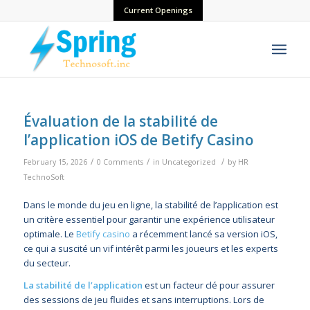
Current Openings
Évaluation de la stabilité de
l’application iOS de Betify Casino
/
/
/
February 15, 2026
0 Comments
in
Uncategorized
by
HR
TechnoSoft
Dans le monde du jeu en ligne, la stabilité de l’application est
un critère essentiel pour garantir une expérience utilisateur
optimale. Le
Betify casino
a récemment lancé sa version iOS,
ce qui a suscité un vif intérêt parmi les joueurs et les experts
du secteur.
La stabilité de l’application
est un facteur clé pour assurer
des sessions de jeu fluides et sans interruptions. Lors de