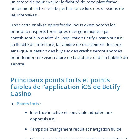
un critère clé pour évaluer la fiabilité de cette plateforme,
notamment en termes de performance lors des sessions de
jeu intensives.
Dans cette analyse approfondie, nous examinerons les
principaux aspects techniques et ergonomiques qui
contribuent à la qualité de l’application Betify Casino sur iOS.
La fluidité de l’interface, la rapidité de chargement des jeux,
ainsi que la gestion des bugs et des crashs seront abordés
pour donner une vision claire de la stabilité et de la fiabilité du
service.
Principaux points forts et points
faibles de l’application iOS de Betify
Casino
Points forts :
Interface intuitive et conviviale adaptée aux
appareils iOS
Temps de chargement réduit et navigation fluide