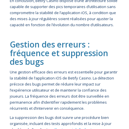
En conclusion, Betify Casino dispose d’une architecture solide
capable de supporter des pics temporaires d’utilisation sans
compromettre la stabilité de l’application iOS, à condition que
des mises à jour régulières soient réalisées pour ajuster la
capacité en fonction de l’évolution du nombre d’utilisateurs.
Gestion des erreurs :
fréquence et suppression
des bugs
Une gestion efficace des erreurs est essentielle pour garantir
la stabilité de l’application iOS de Betify Casino. La détection
précoce des bugs permet de réduire leur impact sur
l’expérience utilisateur et de maintenir la confiance des
joueurs. La fréquence des erreurs doit être surveillée en
permanence afin d’identifier rapidement les problèmes
récurrents et d’intervenir en conséquence.
La suppression des bugs doit suivre une procédure bien
organisée, incluant des tests approfondis et la mise à jour