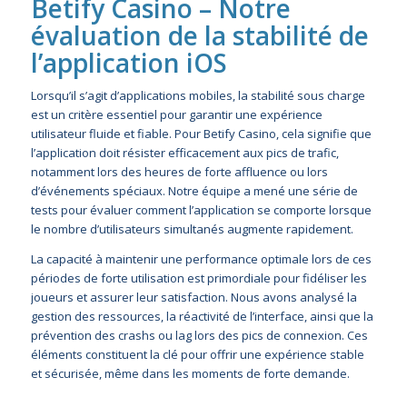
Betify Casino – Notre
évaluation de la stabilité de
l’application iOS
Lorsqu’il s’agit d’applications mobiles, la stabilité sous charge
est un critère essentiel pour garantir une expérience
utilisateur fluide et fiable. Pour Betify Casino, cela signifie que
l’application doit résister efficacement aux pics de trafic,
notamment lors des heures de forte affluence ou lors
d’événements spéciaux. Notre équipe a mené une série de
tests pour évaluer comment l’application se comporte lorsque
le nombre d’utilisateurs simultanés augmente rapidement.
La capacité à maintenir une performance optimale lors de ces
périodes de forte utilisation est primordiale pour fidéliser les
joueurs et assurer leur satisfaction. Nous avons analysé la
gestion des ressources, la réactivité de l’interface, ainsi que la
prévention des crashs ou lag lors des pics de connexion. Ces
éléments constituent la clé pour offrir une expérience stable
et sécurisée, même dans les moments de forte demande.