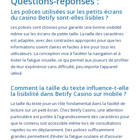
Questions-réponses :
Les polices utilisées sur les petits écrans
du casino Betify sont-elles lisibles ?
Les polices sont choisies pour garantir une bonne visibilité
même sur les écrans de petite taille. La taille des caractères
est adaptée, avec des contrastes appropriés pour que les
informations soient claires et faciles à lire pour tous les
utilisateurs. La conception vise à faciliter la navigation et à
éviter la fatigue visuelle, ce qui permet aux joueurs de profiter
de leur expérience sans difficulté, peu importe l’appareil
utilisé.
Comment la taille du texte influence-t-elle
la lisibilité dans Betify Casino sur mobile ?
La taille du texte joue un rôle fondamental dans la facilité de
lecture sur un petit écran. Chez Betify Casino, une attention
particulière est portée à l’agrandissement des caractères pour
que le contenu soit accessible même lors de consultations
rapides ou en déplacement. Des polices suffisamment
grandes permettent d’éviter la fatigue oculaire et d’assurer