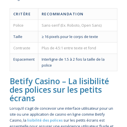
CRITÈRE
RECOMMANDATION
Police
Sans-serif (Ex. Roboto, Open Sans)
Taille
≥ 16 pixels pour le corps de texte
Contraste
Plus de 4.5:1 entre texte et fond
Espacement
Interligne de 1.5 à 2 fois la taille de la
police
Betify Casino – La lisibilité
des polices sur les petits
écrans
Lorsqu’il s’agit de concevoir une interface utilisateur pour un
site ou une application de casino en ligne comme Betify
Casino, la
lisibilité des polices
sur les petits écrans est
essentielle pour assurer une expérience utilisateur fluide et