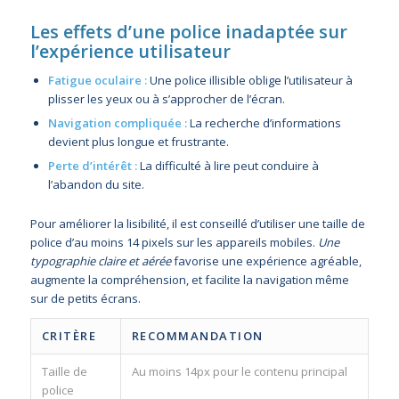
Les effets d’une police inadaptée sur
l’expérience utilisateur
Fatigue oculaire :
Une police illisible oblige l’utilisateur à
plisser les yeux ou à s’approcher de l’écran.
Navigation compliquée :
La recherche d’informations
devient plus longue et frustrante.
Perte d’intérêt :
La difficulté à lire peut conduire à
l’abandon du site.
Pour améliorer la lisibilité, il est conseillé d’utiliser une taille de
police d’au moins 14 pixels sur les appareils mobiles.
Une
typographie claire et aérée
favorise une expérience agréable,
augmente la compréhension, et facilite la navigation même
sur de petits écrans.
CRITÈRE
RECOMMANDATION
Taille de
Au moins 14px pour le contenu principal
police